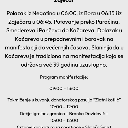
Polazak iz Negotina u 06:00, iz Bora u 06:15 i iz
Zaječara u 06:45. Putovanje preko Paraćina,
Smedereva i Pančeva do Kačareva. Dolazak u
Kačarevo u prepodnevnim i boravak na
manifestaciji do večernjih časova. Slaninijada u
Kačarevu je tradicionalna manifestacija koja se
održava već 39 godina uzastopno.
Program manifestacije:
09:00 – 13:00
Takmičenje u kuvanju donatorskog pasulja “Zlatni kotlić”
10:00 – 12:00
Dečje igre bez granica – Branka Davidović –
10:00 – 12:00
Crtanje karikatura za posetioce – Slaviša Ševrt