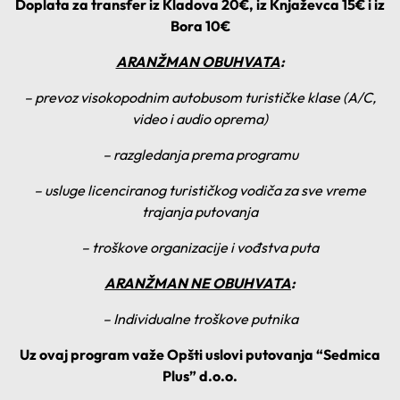
Doplata za transfer iz Kladova 20€, iz Knjaževca 15€ i iz
Bora 10€
ARANŽMAN OBUHVATA
:
– p
revoz visokopodnim autobusom turističke klase (A/C,
video i audio oprema)
– razgledanja prema programu
– u
sluge
licenciranog turističkog vodiča
za sve vreme
trajanja putovanja
– t
roškove organizacije
i vođstva puta
ARANŽMAN NE OBUHVATA
:
– Individualne tro
škove putnika
Uz ovaj program važe Opšti uslovi putovanja “Sedmica
Plus” d.o.o.