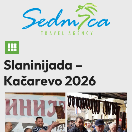
Skip
to
content
Slaninijada –
Kačarevo 2026