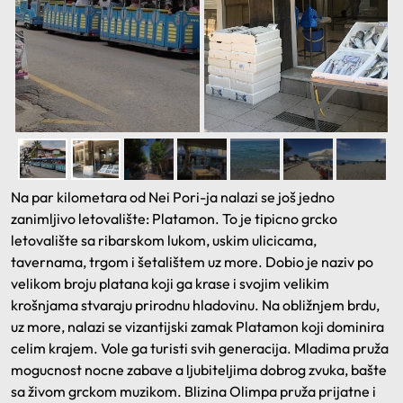
Na par kilometara od Nei Pori-ja nalazi se još jedno
zanimljivo letovalište: Platamon. To je tipicno grcko
letovalište sa ribarskom lukom, uskim ulicicama,
tavernama, trgom i šetalištem uz more. Dobio je naziv po
velikom broju platana koji ga krase i svojim velikim
krošnjama stvaraju prirodnu hladovinu. Na obližnjem brdu,
uz more, nalazi se vizantijski zamak Platamon koji dominira
celim krajem. Vole ga turisti svih generacija. Mladima pruža
mogucnost nocne zabave a ljubiteljima dobrog zvuka, bašte
sa živom grckom muzikom. Blizina Olimpa pruža prijatne i