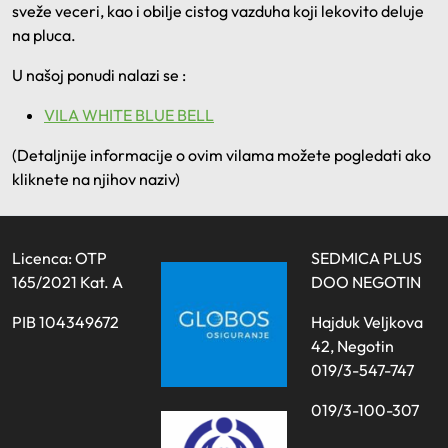
sveže veceri, kao i obilje cistog vazduha koji lekovito deluje
na pluca.
U našoj ponudi nalazi se :
VILA WHITE BLUE BELL
(Detaljnije informacije o ovim vilama možete pogledati ako
kliknete na njihov naziv)
Licenca: OTP
SEDMICA PLUS
165/2021 Kat. A
DOO NEGOTIN
PIB 104349672
Hajduk Veljkova
42, Negotin
019/3-547-747
019/3-100-307