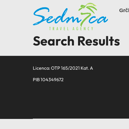
Skip
to
Grč
content
Search Results
Licenca: OTP 165/2021 Kat. A
PIB 104349672