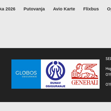
ka 2026
Putovanja
Avio Karte
Flixbus
O
SE
Haj
01
01