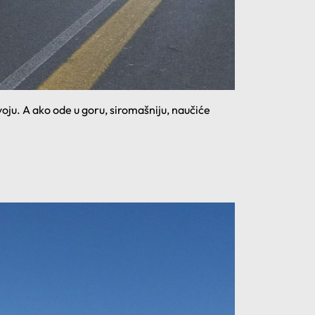
oju. A ako ode u goru, siromašniju, naučiće