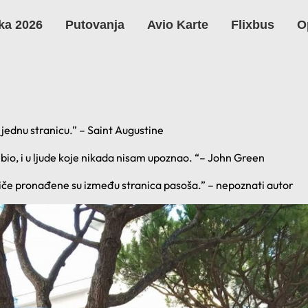
ka 2026
Putovanja
Avio Karte
Flixbus
O
o jednu stranicu.” – Saint Augustine
bio, i u ljude koje nikada nisam upoznao. “– John Green
riče pronađene su između stranica pasoša.” – nepoznati autor