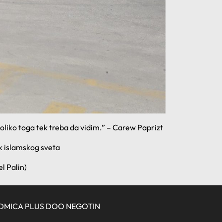
koliko toga tek treba da vidim.” – Carew Paprizt
ik islamskog sveta
l Palin)
DMICA PLUS DOO NEGOTIN