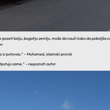
poseti bolju, bogatiju zemlju, može da nauči kako da poboljša sv
on
iko si putovao.” – Muhamed, islamski prorok
otputuju same.” – nepoznati autor