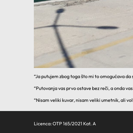
“Ja putujem zbog toga što mi to omogućava da shv
“Putovanja vas prvo ostave bez reči, a onda vas
“Nisam veliki kuvar, nisam veliki umetnik, ali v
Licenca: OTP 165/2021 Kat. A