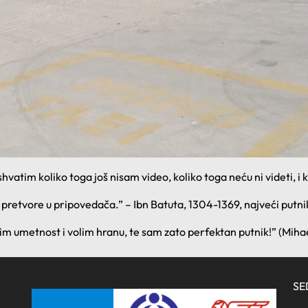
atim koliko toga još nisam video, koliko toga neću ni videti, i 
 pretvore u pripovedača.” – Ibn Batuta, 1304-1369, najveći putn
olim umetnost i volim hranu, te sam zato perfektan putnik!” (Mihae
SE