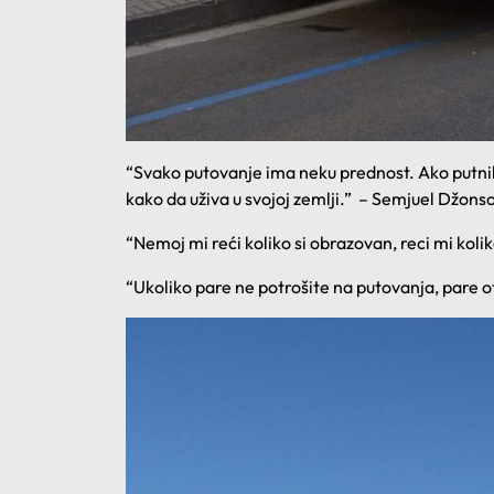
“Svako putovanje ima neku prednost. Ako putnik 
kako da uživa u svojoj zemlji.” – Semjuel Džons
“Nemoj mi reći koliko si obrazovan, reci mi kol
“Ukoliko pare ne potrošite na putovanja, pare 