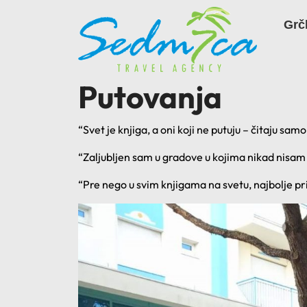
Skip
to
Grč
content
Putovanja
“Svet je knjiga, a oni koji ne putuju – čitaju sam
“Zaljubljen sam u gradove u kojima nikad nisam 
“Pre nego u svim knjigama na svetu, najbolje p