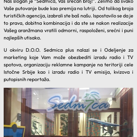
Naš slogan je “Sedmica, Vaš srećan broj!”. Želimo da svako
Vaše putovanje bude kao premija na lutriji. Od tolikog broja
turističkih agencija, izabrali ste baš našu. Ispostavilo se da je
to prava, dobitna kombinacija i da ste se nakon realizacije
Vašeg aranžmana vratili odmorni, raspoloženi, srećni i puni
najlepših utisaka.
U okviru D.O.O. Sedmica plus nalazi se i Odeljenje za
marketing koje Vam može obezbediti izradu radio i TV
spotova, organizaciju reklamne kampanje na teritoriji cele
Istočne Srbije kao i izradu radio i TV emisija, kvizova i
putopisnih reportaža.