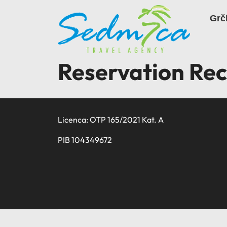
Skip
to
Grč
content
Reservation Rec
Licenca: OTP 165/2021 Kat. A
PIB 104349672