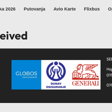
ka 2026
Putovanja
Avio Karte
Flixbus
O
eived
SE
Haj
01
01